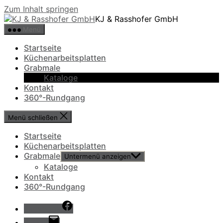
Zum Inhalt springen
KJ & Rasshofer GmbH
Menü
Startseite
Küchenarbeitsplatten
Grabmale
Kataloge
Kontakt
360°-Rundgang
Menü schließen
Startseite
Küchenarbeitsplatten
Grabmale
Untermenü anzeigen
Kataloge
Kontakt
360°-Rundgang
Facebook
E-Mail